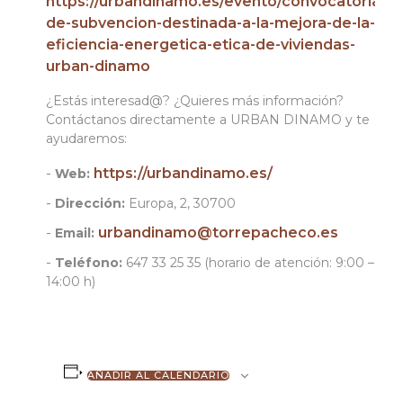
https://urbandinamo.es/evento/convocatoria-
de-subvencion-destinada-a-la-mejora-de-la-
eficiencia-energetica-etica-de-viviendas-
urban-dinamo
¿Estás interesad@? ¿Quieres más información?
Contáctanos directamente a URBAN DINAMO y te
ayudaremos:
https://urbandinamo.es/
Web:
Dirección:
Europa, 2, 30700
urbandinamo@torrepacheco.es
Email:
Teléfono:
647 33 25 35 (horario de atención: 9:00 –
14:00 h)
AÑADIR AL CALENDARIO