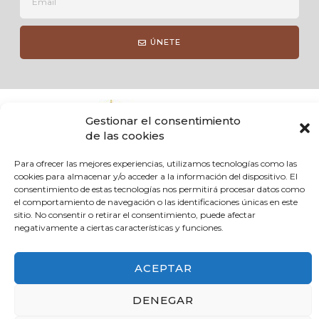
ÚNETE
Gestionar el consentimiento
de las cookies
Dirección:
Avda. Europa, 2, 30700
Para ofrecer las mejores experiencias, utilizamos tecnologías como las
cookies para almacenar y/o acceder a la información del dispositivo. El
Email:
urbandinamo@torrepacheco.es
consentimiento de estas tecnologías nos permitirá procesar datos como
Teléfono:
647 33 25 35 (horario de atención: 9:00 - 14:00 h)
el comportamiento de navegación o las identificaciones únicas en este
sitio. No consentir o retirar el consentimiento, puede afectar
negativamente a ciertas características y funciones.
ACEPTAR
Copyright © 2023. Todos los derechos reservados. Desarrollado por Grupo Talento.
DENEGAR