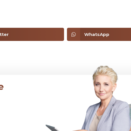
tter
WhatsApp
e