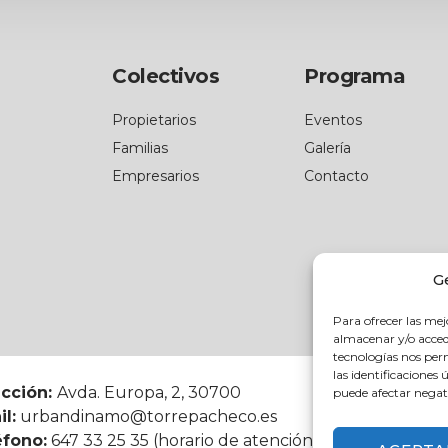
Colectivos
Programa
Propietarios
Eventos
Familias
Galería
Empresarios
Contacto
G
Para ofrecer las mej
almacenar y/o accede
tecnologías nos pe
las identificaciones 
ección:
Avda. Europa, 2, 30700
puede afectar negati
l:
urbandinamo@torrepacheco.es
éfono:
647 33 25 35 (horario de atención: 9:00 - 14:00 h)