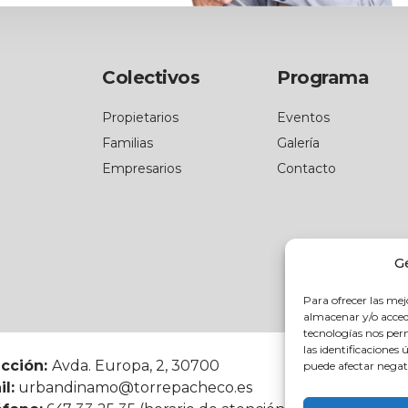
Colectivos
Programa
Propietarios
Eventos
Familias
Galería
Empresarios
Contacto
G
Para ofrecer las mej
almacenar y/o accede
tecnologías nos pe
las identificaciones 
ección:
Avda. Europa, 2, 30700
puede afectar negati
l:
urbandinamo@torrepacheco.es